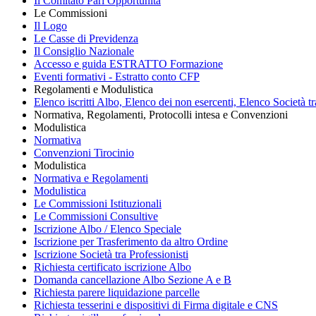
Il Comitato Pari Opportunità
Le Commissioni
Il Logo
Le Casse di Previdenza
Il Consiglio Nazionale
Accesso e guida ESTRATTO Formazione
Eventi formativi - Estratto conto CFP
Regolamenti e Modulistica
Elenco iscritti Albo, Elenco dei non esercenti, Elenco Società tr
Normativa, Regolamenti, Protocolli intesa e Convenzioni
Modulistica
Normativa
Convenzioni Tirocinio
Modulistica
Normativa e Regolamenti
Modulistica
Le Commissioni Istituzionali
Le Commissioni Consultive
Iscrizione Albo / Elenco Speciale
Iscrizione per Trasferimento da altro Ordine
Iscrizione Società tra Professionisti
Richiesta certificato iscrizione Albo
Domanda cancellazione Albo Sezione A e B
Richiesta parere liquidazione parcelle
Richiesta tesserini e dispositivi di Firma digitale e CNS