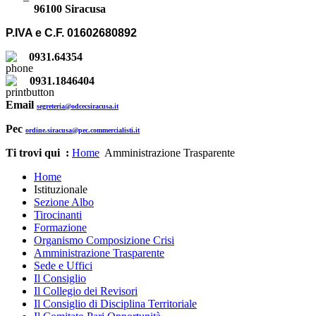
96100 Siracusa
P.IVA e C.F. 01602680892
0931.64354
0931.1846404
Email
segreteria@odcecsiracusa.it
Pec
ordine.siracusa@pec.commercialisti.it
Ti trovi qui :
Home
Amministrazione Trasparente
Home
Istituzionale
Sezione Albo
Tirocinanti
Formazione
Organismo Composizione Crisi
Amministrazione Trasparente
Sede e Uffici
Il Consiglio
Il Collegio dei Revisori
Il Consiglio di Disciplina Territoriale