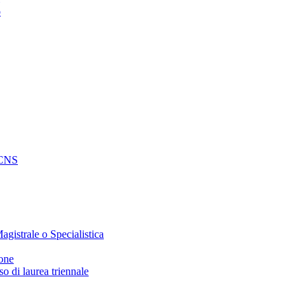
o
e CNS
agistrale o Specialistica
ione
o di laurea triennale