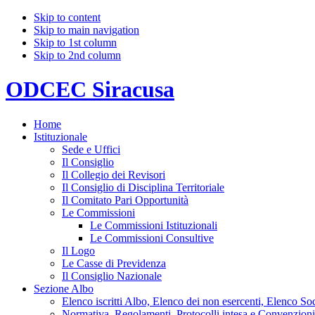
Skip to content
Skip to main navigation
Skip to 1st column
Skip to 2nd column
ODCEC Siracusa
Home
Istituzionale
Sede e Uffici
Il Consiglio
Il Collegio dei Revisori
Il Consiglio di Disciplina Territoriale
Il Comitato Pari Opportunità
Le Commissioni
Le Commissioni Istituzionali
Le Commissioni Consultive
Il Logo
Le Casse di Previdenza
Il Consiglio Nazionale
Sezione Albo
Elenco iscritti Albo, Elenco dei non esercenti, Elenco Soci
Normativa, Regolamenti, Protocolli intesa e Convenzioni