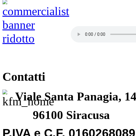
Contatti
Viale Santa Panagia, 1
96100 Siracusa
P.IVA e C.F. 016026808