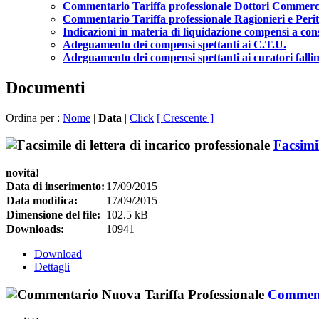
Commentario Tariffa professionale Dottori Commerci
Commentario Tariffa professionale Ragionieri e Peri
Indicazioni in materia di liquidazione compensi a consu
Adeguamento dei compensi spettanti ai C.T.U.
Adeguamento dei compensi spettanti ai curatori falli
Documenti
Ordina per :
Nome
|
Data
|
Click
[ Crescente ]
Facsimil
novità!
Data di inserimento:
17/09/2015
Data modifica:
17/09/2015
Dimensione del file:
102.5 kB
Downloads:
10941
Download
Dettagli
Commenta