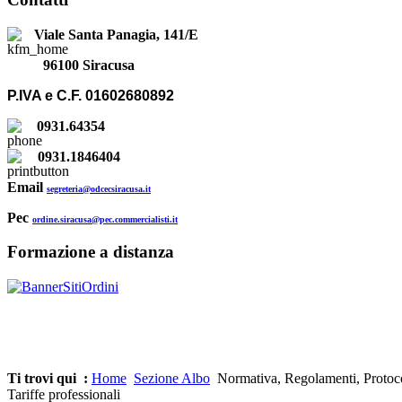
Viale Santa Panagia, 141/E
96100 Siracusa
P.IVA e C.F. 01602680892
0931.64354
0931.1846404
Email
segreteria@odcecsiracusa.it
Pec
ordine.siracusa@pec.commercialisti.it
Formazione a distanza
Ti trovi qui :
Home
Sezione Albo
Normativa, Regolamenti, Protoco
Tariffe professionali