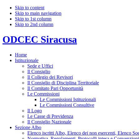
Skip to content
Skip to main navigation
Skip to 1st column
Skip to 2nd column
ODCEC Siracusa
Home
Istituzionale
Sede e Uffici
Il Consiglio
Il Collegio dei Revisori
Il Consiglio di Disciplina Territoriale
Il Comitato Pari Opportunità
Le Commissioni
Le Commissioni Istituzionali
Le Commissioni Consultive
Il Logo
Le Casse di Previdenza
Il Consiglio Nazionale
Sezione Albo
Elenco iscritti Albo, Elenco dei non esercenti, Elenco Soci
Normativa, Regolamenti, Protocolli intesa e Convenzioni