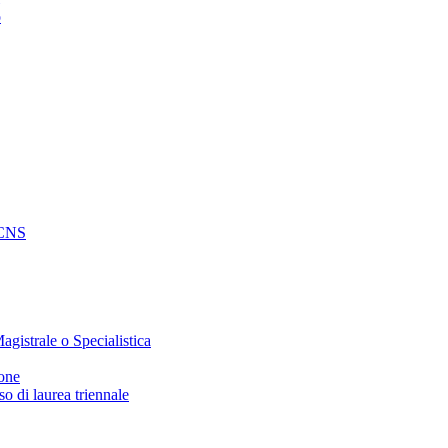
o
e CNS
agistrale o Specialistica
ione
o di laurea triennale