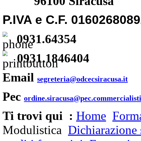
96100 Siracusa
P.IVA e C.F. 016026808
0931.64354
0931.1846404
Email
segreteria@odcecsiracusa.it
Pec
ordine.siracusa@pec.commercialisti
Ti trovi qui :
Home
Form
Modulistica
Dichiarazione s