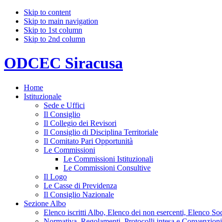
Skip to content
Skip to main navigation
Skip to 1st column
Skip to 2nd column
ODCEC Siracusa
Home
Istituzionale
Sede e Uffici
Il Consiglio
Il Collegio dei Revisori
Il Consiglio di Disciplina Territoriale
Il Comitato Pari Opportunità
Le Commissioni
Le Commissioni Istituzionali
Le Commissioni Consultive
Il Logo
Le Casse di Previdenza
Il Consiglio Nazionale
Sezione Albo
Elenco iscritti Albo, Elenco dei non esercenti, Elenco Soci
Normativa, Regolamenti, Protocolli intesa e Convenzioni