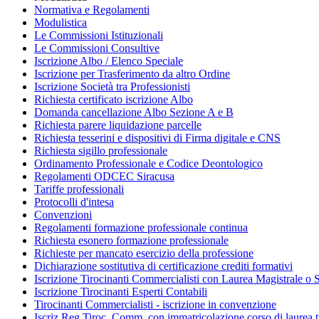
Normativa e Regolamenti
Modulistica
Le Commissioni Istituzionali
Le Commissioni Consultive
Iscrizione Albo / Elenco Speciale
Iscrizione per Trasferimento da altro Ordine
Iscrizione Società tra Professionisti
Richiesta certificato iscrizione Albo
Domanda cancellazione Albo Sezione A e B
Richiesta parere liquidazione parcelle
Richiesta tesserini e dispositivi di Firma digitale e CNS
Richiesta sigillo professionale
Ordinamento Professionale e Codice Deontologico
Regolamenti ODCEC Siracusa
Tariffe professionali
Protocolli d'intesa
Convenzioni
Regolamenti formazione professionale continua
Richiesta esonero formazione professionale
Richieste per mancato esercizio della professione
Dichiarazione sostitutiva di certificazione crediti formativi
Iscrizione Tirocinanti Commercialisti con Laurea Magistrale o S
Iscrizione Tirocinanti Esperti Contabili
Tirocinanti Commercialisti - iscrizione in convenzione
Iscriz.Reg.Tiroc. Comm. con immatricolazione corso di laurea t