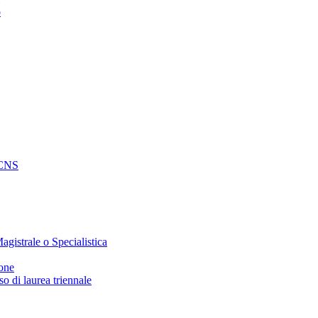
o
e CNS
agistrale o Specialistica
ione
o di laurea triennale