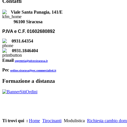
Contatti
Viale Santa Panagia, 141/E
96100 Siracusa
P.IVA e C.F. 01602680892
0931.64354
0931.1846404
Email
segreteria@odcecsiracusa.it
Pec
ordine.siracusa@pec.commercialisti.it
Formazione a distanza
Ti trovi qui :
Home
Tirocinanti
Modulistica
Richiesta cambio dom