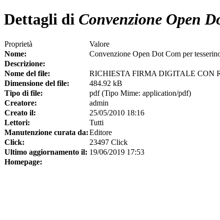
Dettagli di
Convenzione Open Dot C
Proprietà
Valore
Nome:
Convenzione Open Dot Com per tesserino pr
Descrizione:
Nome del file:
RICHIESTA FIRMA DIGITALE CON 
Dimensione del file:
484.92 kB
Tipo di file:
pdf (Tipo Mime: application/pdf)
Creatore:
admin
Creato il:
25/05/2010 18:16
Lettori:
Tutti
Manutenzione curata da:
Editore
Click:
23497 Click
Ultimo aggiornamento il:
19/06/2019 17:53
Homepage: